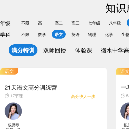
知识
年级：
不限
高一
高二
高三
七年级
八年级
学科：
不限
数学
语文
英语
物理
化学
生
满分特训
双师回播
体验课
衡水中学
语文
语
21天语文高分训练营
中
17节课
5
高分快人一步
杨思琴
杨