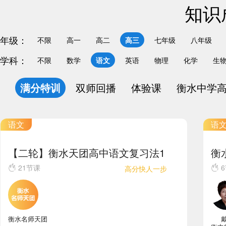
知识
年级：
不限
高一
高二
高三
七年级
八年级
学科：
不限
数学
语文
英语
物理
化学
生
满分特训
双师回播
体验课
衡水中学
语文
语
【二轮】衡水天团高中语文复习法1
衡
21节课
6
高分快人一步
衡水名师天团