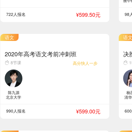
衡中
¥599.50元
722人报名
98
语文
语
2020年高考语文考前冲刺班
决
8节课
1
高分快人一步
陈九源
杨
北京大学
清华
¥599.00元
990人报名
60