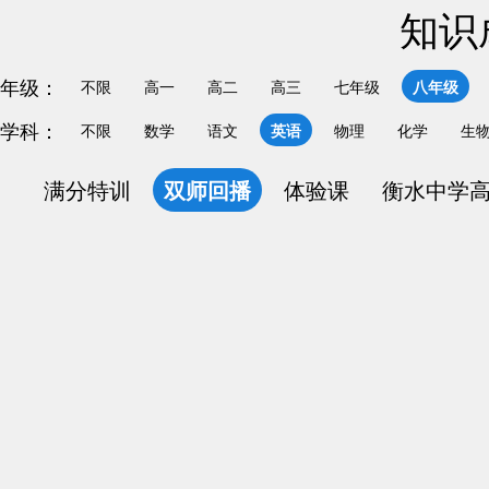
知识
年级：
不限
高一
高二
高三
七年级
八年级
学科：
不限
数学
语文
英语
物理
化学
生
满分特训
双师回播
体验课
衡水中学