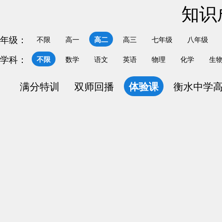
知识
年级：
不限
高一
高二
高三
七年级
八年级
学科：
不限
数学
语文
英语
物理
化学
生
满分特训
双师回播
体验课
衡水中学