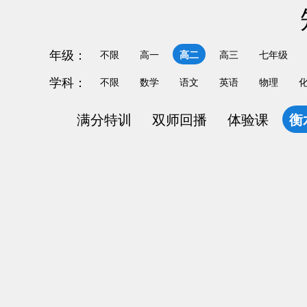
年级：
不限
高一
高二
高三
七年级
学科：
不限
数学
语文
英语
物理
满分特训
双师回播
体验课
衡